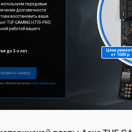
ы используем передовые
спечения долговечности
това восстановить ваше
монт TUF GAMING H770-PRO
ьной работой вашего
Цена ремон
ия до 3-х лет
от 1000 р.
править заявку
 на обработку моих
персональных