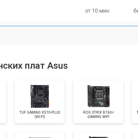
от 10 мин
б
ских плат Asus
TUF GAMING X570-PLUS
ROG STRIX B760-I
(WI-FI)
GAMING WIFI