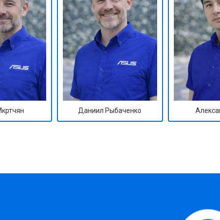
Мкртчян
Даниил Рыбаченко
Алекса
?