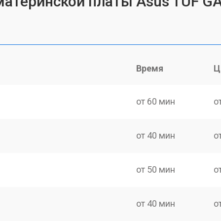
материнской платы Asus TUF G
Время
Ц
от 60 мин
о
от 40 мин
о
от 50 мин
о
от 40 мин
о