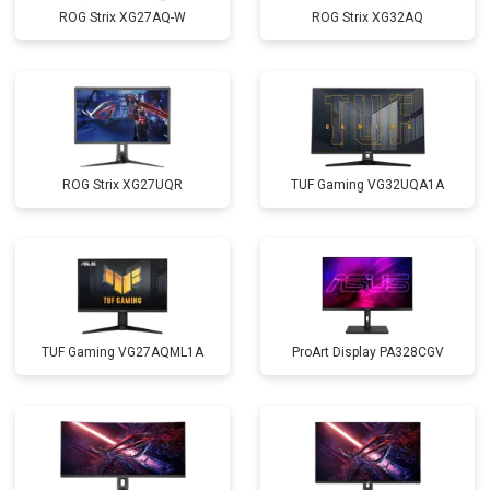
ROG Strix XG27AQ-W
ROG Strix XG32AQ
ROG Strix XG27UQR
TUF Gaming VG32UQA1A
TUF Gaming VG27AQML1A
ProArt Display PA328CGV