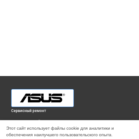
Сервисный ремонт
ВЫБЕРИ СВОЙ ГОРОД
Этот сайт использует файлы cookie для аналитики и
Ремонт монитора BE24AQLBH Asus в
Краснодаре
обеспечения наилучшего пользовательского опыта.