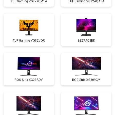
TUF Gaming VG279QM1A
TUF Gaming VG32AQA1A
TUF Gaming VG32VQR
BE27ACSBK
ROG Strix XG27AQV
ROG Strix XG309CM