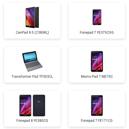
ZenPad 8.0 (Z380KL)
Fonepad 7 FE375CXG
Transformer Pad TF303CL
Memo Pad 7 ME70C
Fonepad 8 FE380CG
Fonepad 7 FE171CG