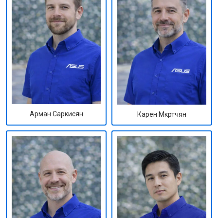
Арман Саркисян
Карен Мкртчян