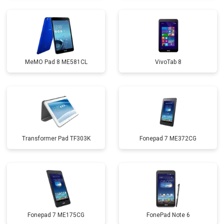
MeMO Pad 8 ME581CL
VivoTab 8
Transformer Pad TF303K
Fonepad 7 ME372CG
Fonepad 7 ME175CG
FonePad Note 6