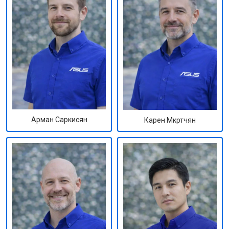
Арман Саркисян
Карен Мкртчян