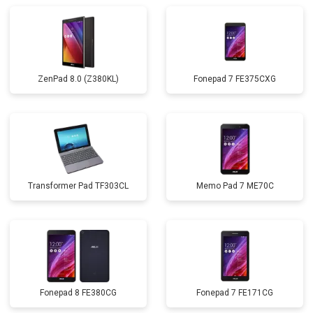
ZenPad 8.0 (Z380KL)
Fonepad 7 FE375CXG
Transformer Pad TF303CL
Memo Pad 7 ME70C
Fonepad 8 FE380CG
Fonepad 7 FE171CG