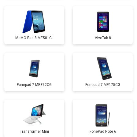
MeMO Pad 8 ME581CL
VivoTab 8
Fonepad 7 ME372CG
Fonepad 7 ME175CG
Transformer Mini
FonePad Note 6