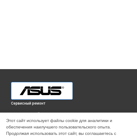
Сервисный ремонт
ВЫБЕРИ СВОЙ ГОРОД
Этот сайт использует файлы cookie для аналитики и
Ремонт телефона ZenFone 6 32GB Asus в
Краснодаре
обеспечения наилучшего пользовательского опыта.
Ремонт телефона ZenFone 6 32GB Asus в
Ростове-на-Дону
Продолжая использовать этот сайт, вы соглашаетесь с