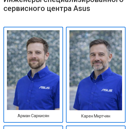
сервисного центра Asus
Арман Саркисян
Карен Мкртчян