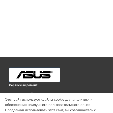
Сервисный ремонт
ВЫБЕРИ СВОЙ ГОРОД
Этот сайт использует файлы cookie для аналитики и
Ремонт телефона ZenFone Go ZC451TG 8GB Asus в
обеспечения наилучшего пользовательского опыта.
Краснодаре
Продолжая использовать этот сайт, вы соглашаетесь с