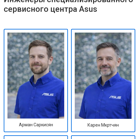
сервисного центра Asus
Арман Саркисян
Карен Мкртчян