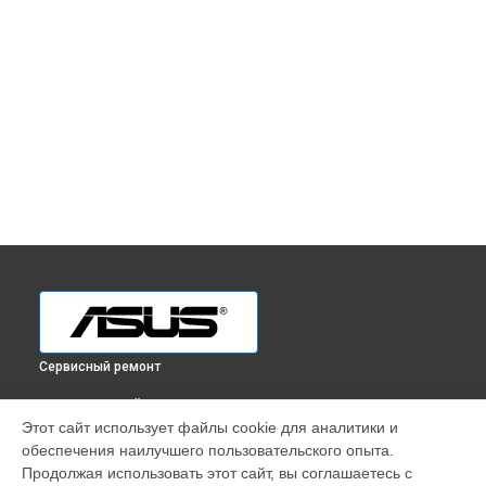
Сервисный ремонт
ВЫБЕРИ СВОЙ ГОРОД
Этот сайт использует файлы cookie для аналитики и
Ремонт телефона ZenPad Z10 ZT500KL Asus в
Краснодаре
обеспечения наилучшего пользовательского опыта.
Ремонт телефона ZenPad Z10 ZT500KL Asus в
Ростове-на-
Продолжая использовать этот сайт, вы соглашаетесь с