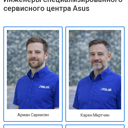
сервисного центра Asus
Арман Саркисян
Карен Мкртчян