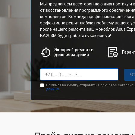
Мы предлагаем всестороннюю диагностику и 
от восстановления программного обеспечени
компонентов. Команда профессионалов с бога
эффективно решит любую проблему вашего уст
после нашего ремонта ваш моноблок Asus Exp
BA203M будет работать как новый!
Экспрес1 ремонт в
Гарант
день обращения
От
Нажимая на кнопку отправить я даю свое согласие
данных.