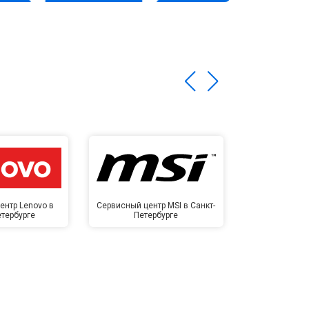
ентр Lenovo в
Сервисный центр MSI в Санкт-
Сервисный ц
етербурге
Петербурге
Санкт-П