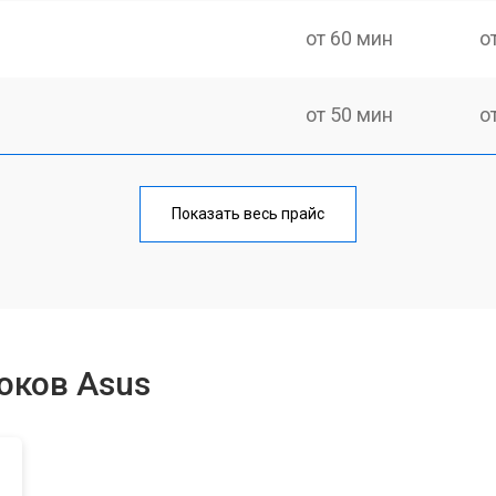
от 60 мин
о
от 50 мин
о
от 60 мин
о
Показать весь прайс
от 40 мин
о
от 80 мин
о
оков Asus
от 50 мин
о