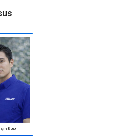
sus
ндр Ким