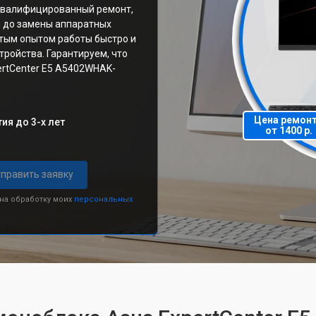
квалифицированный ремонт,
я до замены аппаратных
тым опытом работы быстро и
ройства. Гарантируем, что
ertCenter E5 A5402WHAK-
Цена ремон
ия до 3-х лет
от 1400 р.
править заявку
 на обработку моих
персональных