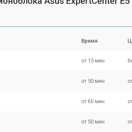
 моноблока Asus ExpertCenter 
Время
Ц
от 15 мин
б
от 50 мин
о
от 60 мин
о
от 50 мин
о