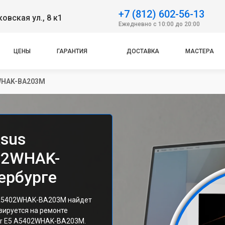
+7 (812) 602-56-13
овская ул., 8 к1
Ежедневно с 10:00 до 20:00
ЦЕНЫ
ГАРАНТИЯ
ДОСТАВКА
МАСТЕРА
2WHAK-BA203M
sus
402WHAK-
ербурге
5 A5402WHAK-BA203M найдет
зируется на ремонте
er E5 A5402WHAK-BA203M.