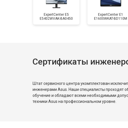
ExpertCenter E5
ExpertCenter E1
E5402WVAK-BA0450
E1600WKAT-BD110M
Сертификаты инженеро
Штат сервисного центра укомплектован исключ
инженерами Asus. Наши специалисты проходят о
обучение и обладают всеми необходимыми допу
техники Asus на профессиональном уровне.