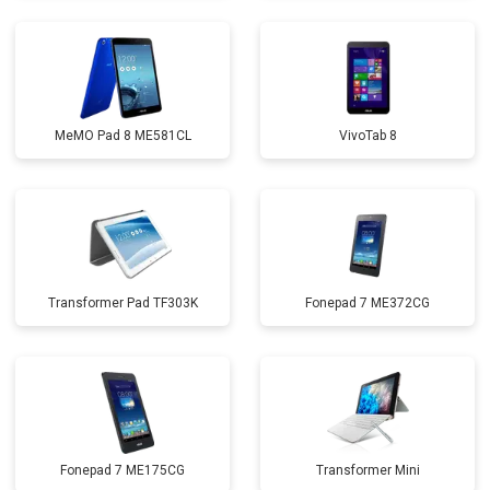
MeMO Pad 8 ME581CL
VivoTab 8
Transformer Pad TF303K
Fonepad 7 ME372CG
Fonepad 7 ME175CG
Transformer Mini