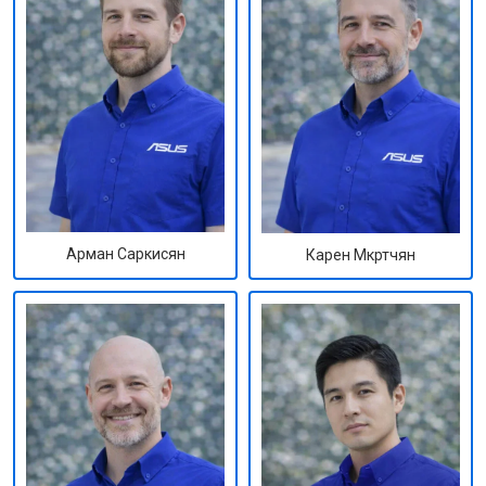
Арман Саркисян
Карен Мкртчян