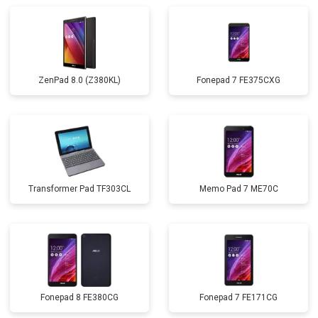
ZenPad 8.0 (Z380KL)
Fonepad 7 FE375CXG
Transformer Pad TF303CL
Memo Pad 7 ME70C
Fonepad 8 FE380CG
Fonepad 7 FE171CG