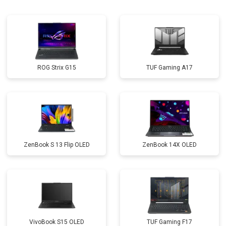
Замена матрицы
от 2300 ₽
Заказать
Замена Wi-Fi
от 2200 ₽
Заказать
Ремонт цепи питания
от 3500 ₽
Заказать
ROG Strix G15
TUF Gaming A17
Замена USB порта
от 2200 ₽
Заказать
Замена звуковой карты
от 1700 ₽
Заказать
Замена кулера
от 2600 ₽
Заказать
Замена микрофона
от 2600 ₽
Заказать
ZenBook S 13 Flip OLED
ZenBook 14X OLED
Замена оперативной памяти
от 1100 ₽
Заказать
Прошивка BIOS
от 1500 ₽
Заказать
Замена северного моста
от 3500 ₽
Заказать
Ремонт петель
от 3990 ₽
Заказать
VivoBook S15 OLED
TUF Gaming F17