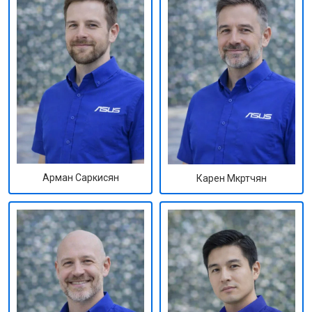
Арман Саркисян
Карен Мкртчян