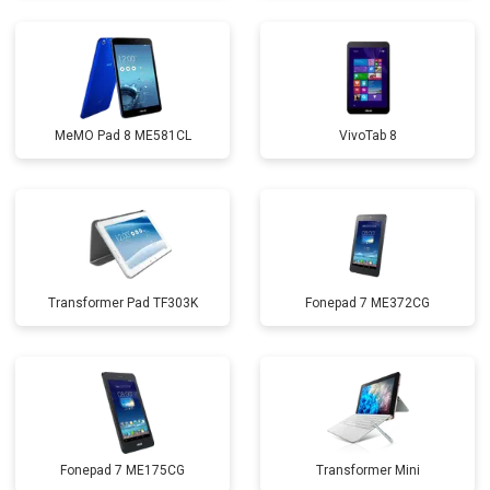
MeMO Pad 8 ME581CL
VivoTab 8
Transformer Pad TF303K
Fonepad 7 ME372CG
Fonepad 7 ME175CG
Transformer Mini