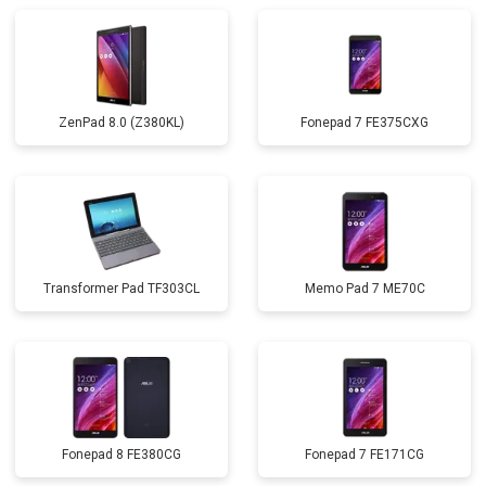
ZenPad 8.0 (Z380KL)
Fonepad 7 FE375CXG
Transformer Pad TF303CL
Memo Pad 7 ME70C
Fonepad 8 FE380CG
Fonepad 7 FE171CG