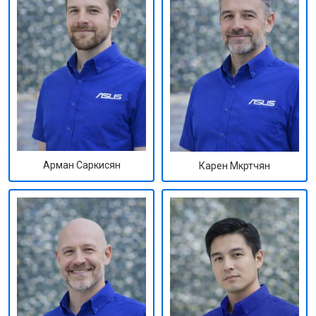
Арман Саркисян
Карен Мкртчян