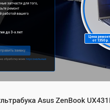
ные запчасти для того,
рьте ремонт
й работой вашего
ия до 3-х лет
Цена ремон
от 1350 р.
править заявку
 на обработку моих
персональных
ультрабука Asus ZenBook UX43