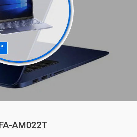
та
1FA-AM022T