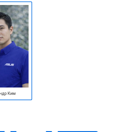
ндр Ким