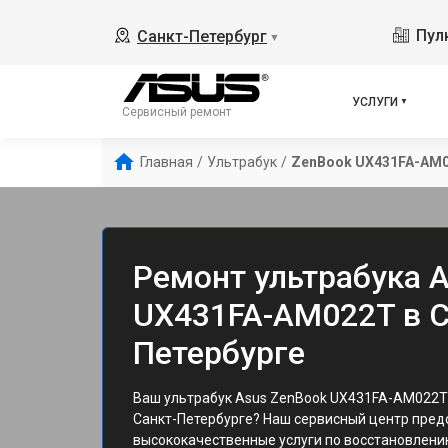
Пулк
Санкт-Петербург
▼
УСЛУГИ
Сервисный ремонт
Главная
/
Ультрабук
/
ZenBook UX431FA-AM
Ремонт ультрабука 
UX431FA-AM022T в С
Петербурге
Ваш ультрабук Asus ZenBook UX431FA-AM022T 
Санкт-Петербурге? Наш сервисный центр пред
высококачественные услуги по восстановлени