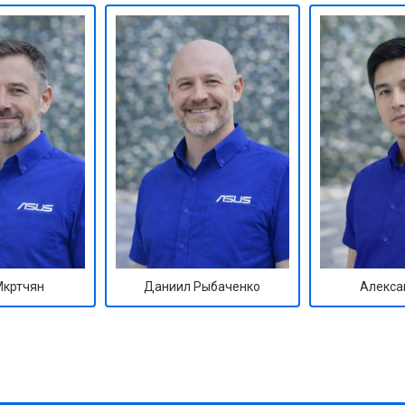
Мкртчян
Даниил Рыбаченко
Алекса