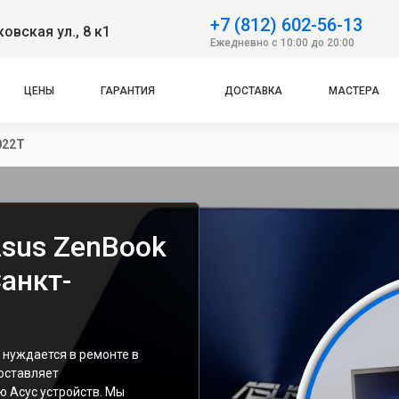
+7 (812) 602-56-13
овская ул., 8 к1
Ежедневно с 10:00 до 20:00
ЦЕНЫ
ГАРАНТИЯ
ДОСТАВКА
МАСТЕРА
022T
Asus ZenBook
анкт-
нуждается в ремонте в
оставляет
ю Асус устройств. Мы