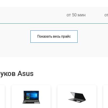
от 50 мин
о
от 70 мин
о
Показать весь прайс
от 60 мин
о
от 70 мин
о
уков Asus
от 50 мин
о
от 60 мин
о