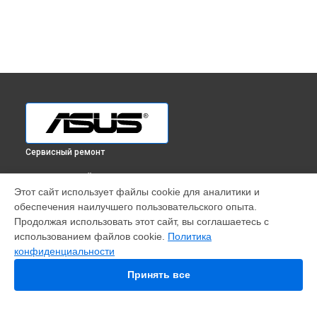
Сервисный ремонт
ВЫБЕРИ СВОЙ ГОРОД
Этот сайт использует файлы cookie для аналитики и
Ремонт видеокарты GeForce RTX 4080 Noctua OC Edition
обеспечения наилучшего пользовательского опыта.
Asus в
Краснодаре
Продолжая использовать этот сайт, вы соглашаетесь с
Ремонт видеокарты GeForce RTX 4080 Noctua OC Edition
использованием файлов cookie.
Политика
Asus в
Ростове-на-Дону
конфиденциальности
Ремонт видеокарты GeForce RTX 4080 Noctua OC Edition
Asus в
Нижнем Новгороде
Принять все
Ремонт видеокарты GeForce RTX 4080 Noctua OC Edition
Asus в
Новосибирске
Ремонт видеокарты GeForce RTX 4080 Noctua OC Edition