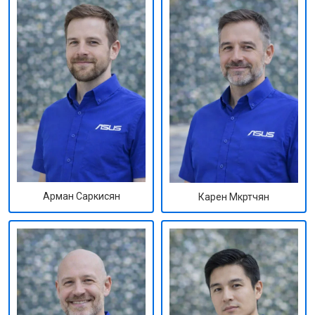
Арман Саркисян
Карен Мкртчян