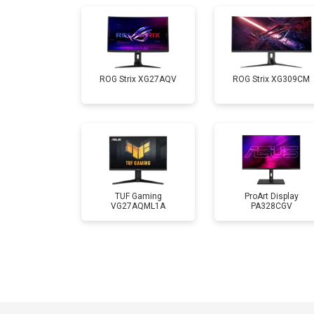
ROG Strix XG27AQV
ROG Strix XG309CM
TUF Gaming
ProArt Display
VG27AQML1A
PA328CGV