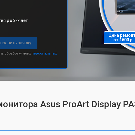
ия до 3-х лет
Цена ремон
от 1600 р.
править заявку
 на обработку моих
персональных
монитора Asus ProArt Display P