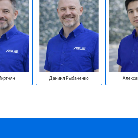
Мкртчян
Даниил Рыбаченко
Алекса
?