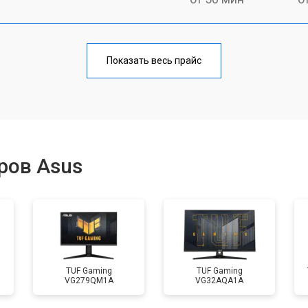
от 80 мин
о
Показать весь прайс
ров Asus
TUF Gaming
TUF Gaming
VG279QM1A
VG32AQA1A