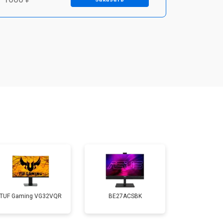
т 2500 ₽
Заказать
TUF Gaming VG32VQR
BE27ACSBK