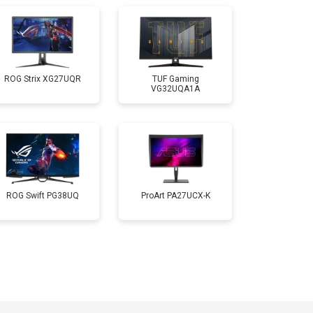
ROG Strix XG27UQR
TUF Gaming
VG32UQA1A
ROG Swift PG38UQ
ProArt PA27UCX-K