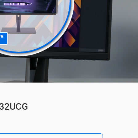
та
A32UCG