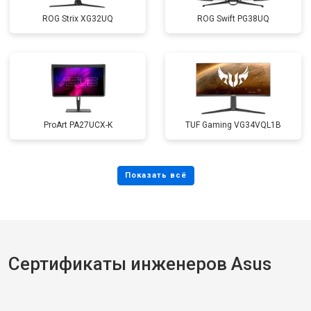
ROG Strix XG32UQ
ROG Swift PG38UQ
ProArt PA27UCX-K
TUF Gaming VG34VQL1B
Сертификаты инженеров Asus