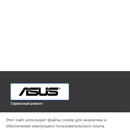
Сервисный ремонт
ВЫБЕРИ СВОЙ ГОРОД
Этот сайт использует файлы cookie для аналитики и
Ремонт монитора TUF Gaming VG32VQR Asus в
Краснодаре
обеспечения наилучшего пользовательского опыта.