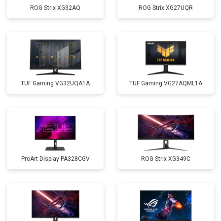
ROG Strix XG32AQ
ROG Strix XG27UQR
TUF Gaming VG32UQA1A
TUF Gaming VG27AQML1A
ProArt Display PA328CGV
ROG Strix XG349C