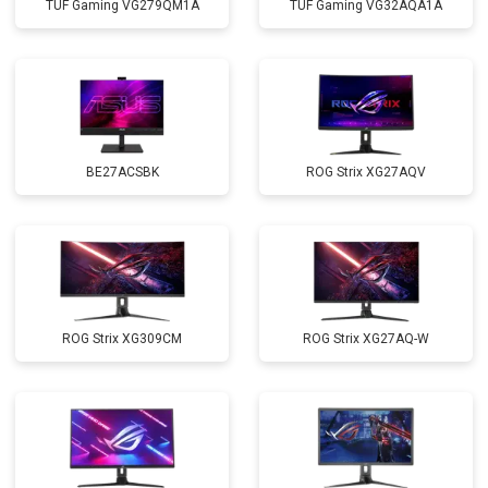
TUF Gaming VG279QM1A
TUF Gaming VG32AQA1A
BE27ACSBK
ROG Strix XG27AQV
ROG Strix XG309CM
ROG Strix XG27AQ-W