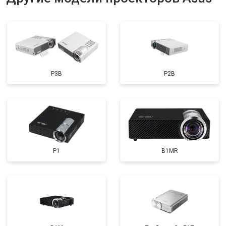
P3B
P2B
P1
B1MR