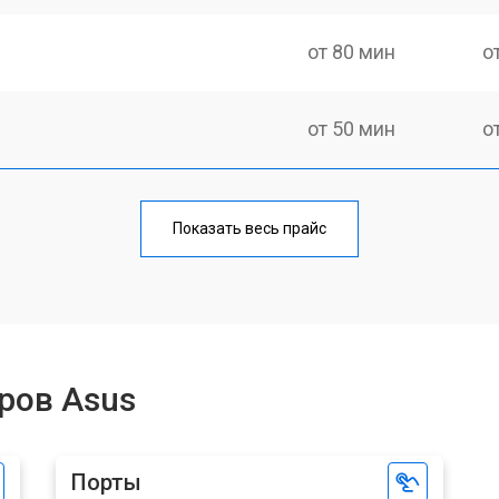
от 80 мин
о
от 50 мин
о
от 80 мин
о
Показать весь прайс
ров Asus
Порты