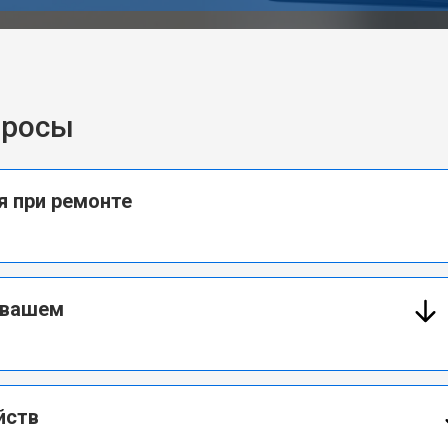
просы
я при ремонте
 вашем
йств