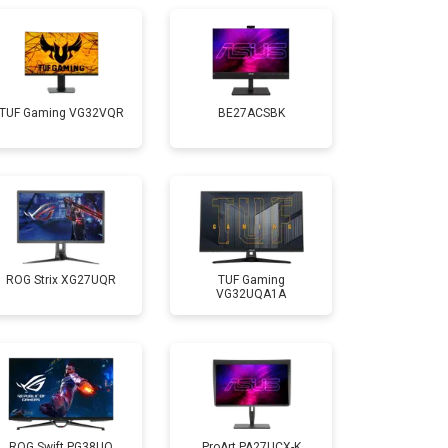
TUF Gaming VG32VQR
BE27ACSBK
ROG Strix XG27UQR
TUF Gaming
VG32UQA1A
ROG Swift PG38UQ
ProArt PA27UCX-K