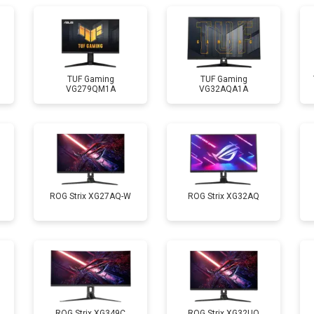
TUF Gaming
TUF Gaming
VG279QM1A
VG32AQA1A
ROG Strix XG27AQ-W
ROG Strix XG32AQ
ROG Strix XG349C
ROG Strix XG32UQ