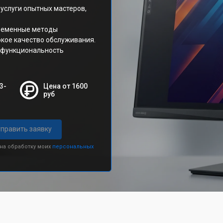
услуги опытных мастеров,
временные методы
окое качество обслуживания.
ю функциональность
3-
Цена от 1600
руб
править заявку
 на обработку моих
персональных