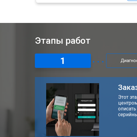
Этапы работ
1
Диагно
Заказ
Этот эт
центром
описать
серийны