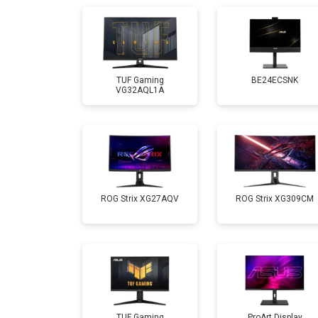
TUF Gaming
BE24ECSNK
VG32AQL1A
ROG Strix XG27AQV
ROG Strix XG309CM
TUF Gaming
ProArt Display