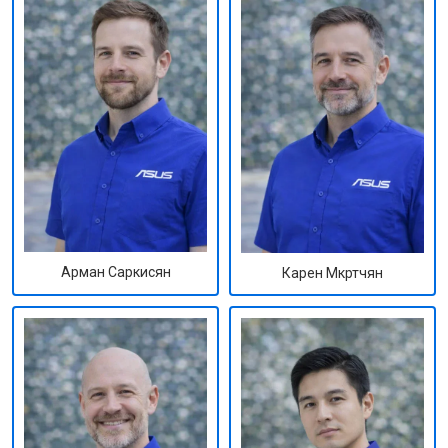
Арман Саркисян
Карен Мкртчян