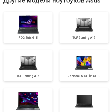
Другие модели ноутбуков Asus
Замена матрицы
от 2300 ₽
Заказать
Замена Wi-Fi
от 2200 ₽
Заказать
Ремонт цепи питания
от 3500 ₽
Заказать
ROG Strix G15
TUF Gaming A17
Замена USB порта
от 2200 ₽
Заказать
Замена звуковой карты
от 1700 ₽
Заказать
Замена кулера
от 2600 ₽
Заказать
Замена микрофона
от 2600 ₽
Заказать
TUF Gaming A16
ZenBook S 13 Flip OLED
Замена оперативной памяти
от 1100 ₽
Заказать
Прошивка BIOS
от 1500 ₽
Заказать
Замена северного моста
от 3500 ₽
Заказать
Ремонт петель
от 3990 ₽
Заказать