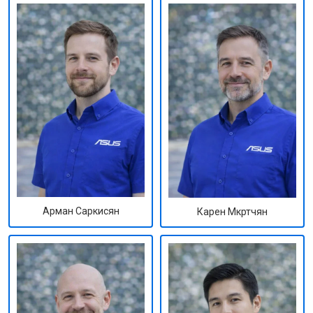
Арман Саркисян
Карен Мкртчян