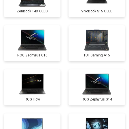
Ремонт петель
от 3990 ₽
Заказать
ZenBook 14X OLED
VivoBook S15 OLED
ROG Zephyrus G16
TUF Gaming A15
ROG Flow
ROG Zephyrus G14