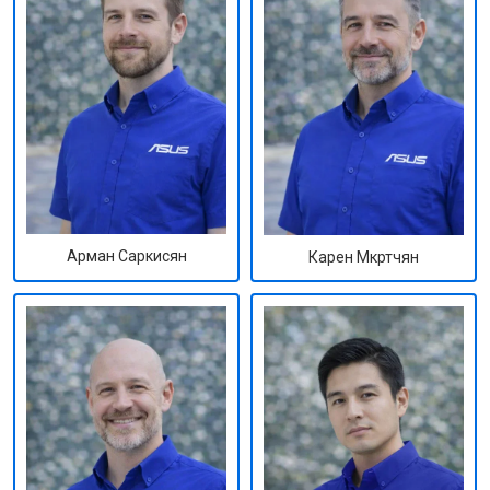
Арман Саркисян
Карен Мкртчян