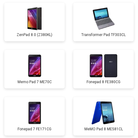
ZenPad 8.0 (Z380KL)
Transformer Pad TF303CL
Memo Pad 7 ME70C
Fonepad 8 FE380CG
Fonepad 7 FE171CG
MeMO Pad 8 ME581CL