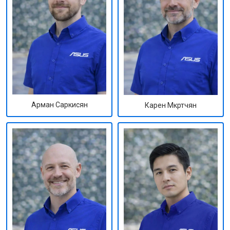
Арман Саркисян
Карен Мкртчян