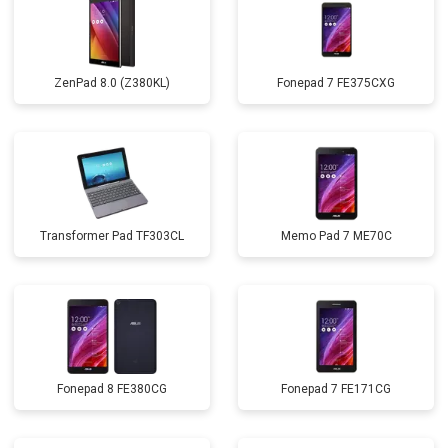
ZenPad 8.0 (Z380KL)
Fonepad 7 FE375CXG
Transformer Pad TF303CL
Memo Pad 7 ME70C
Fonepad 8 FE380CG
Fonepad 7 FE171CG