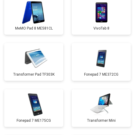
MeMO Pad 8 ME581CL
VivoTab 8
Transformer Pad TF303K
Fonepad 7 ME372CG
Fonepad 7 ME175CG
Transformer Mini