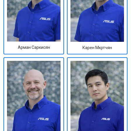
Арман Саркисян
Карен Мкртчян