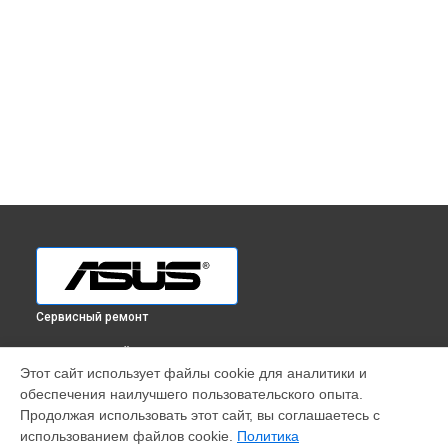
Сервисный ремонт
ВЫБЕРИ СВОЙ ГОРОД
Этот сайт использует файлы cookie для аналитики и
Ремонт телефона Zenfone 10 Asus в
Краснодаре
обеспечения наилучшего пользовательского опыта.
Ремонт телефона Zenfone 10 Asus в
Ростове-на-Дону
Продолжая использовать этот сайт, вы соглашаетесь с
Ремонт телефона Zenfone 10 Asus в
Нижнем Новгороде
использованием файлов cookie.
Политика