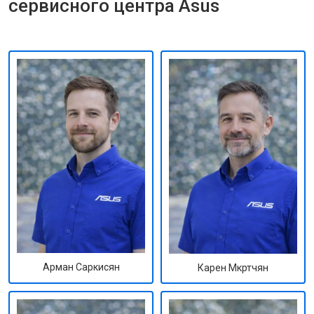
сервисного центра Asus
Арман Саркисян
Карен Мкртчян